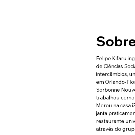
Sobre
Felipe Kifaru i
de Ciências Soci
intercâmbios, u
em Orlando-Flor
Sorbonne Nouve
trabalhou como 
Morou na casa i
janta praticame
restaurante univ
através do grup