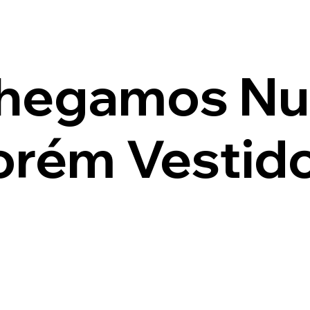
hegamos Nu
orém Vestid